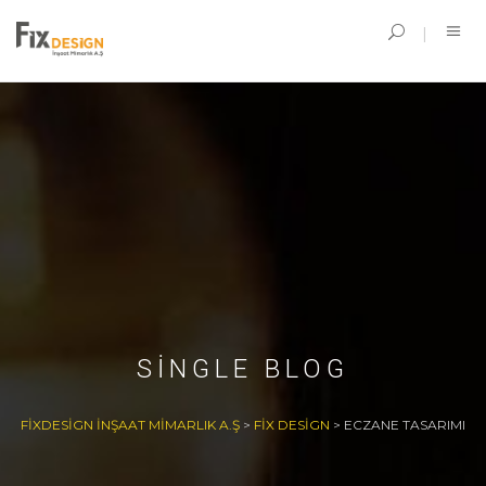
SINGLE BLOG
FIXDESIGN İNŞAAT MIMARLIK A.Ş
>
FIX DESIGN
>
ECZANE TASARIMI