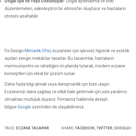
Doğal Işık ve Yeşil Dokunuşlar:
Doğal aydınlatma ve bitki
düzenlemeleri, sakinleştirici bir atmosfer oluşturur ve hastaların
stresini azaltabilir.
Fix Design
Mimarlık Ofisi
, eczaneler için işlevsel, hijyenik ve estetik
açıdan zengin mekânlar tasarlar. Bu tasarımlar, hastaların
memnuniyetini ve rahatlığını ön planda tutarak, modern eczane
konseptleri için ideal bir çözüm sunar.
Daha fazla bilgi almak veya danışmanlık için bize ulaşın.
Eczanenizi daha çağdaş ve etkili hale getirmek için size yardımcı
olmaktan mutluluk duyarız. Firmamız hakkında detaylı
bilgiye
Google
üzerinden de ulaşabilirsiniz.
TAGS:
ECZANE TASARIMI
SHARE:
FACEBOOK,
TWITTER,
GOOGLE+