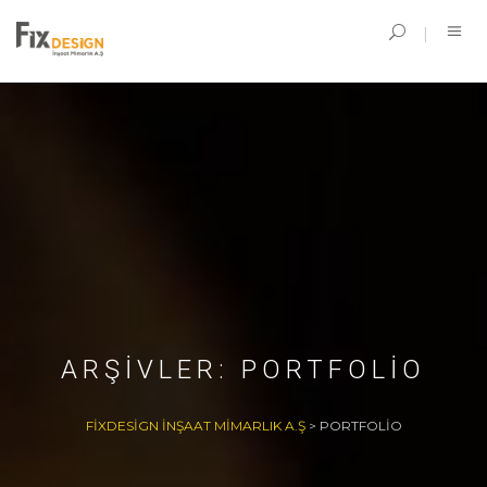
ARŞIVLER:
PORTFOLIO
FIXDESIGN İNŞAAT MIMARLIK A.Ş
>
PORTFOLIO